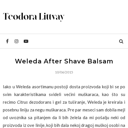
Weleda After Shave Balsam
10/06/2015
Iako u Weleda asortimanu postoji dosta proizvoda koji bi se po
svim karakteristikama svideli većini muškaraca, kao što su
recimo
Citrus
dezodorans i gel za tuširanje, Weleda je kreirala i
posebnu liniju za negu muškaraca. Pre par meseci sam dobila mejl
od uvoznika sa pitanjem da li bih želela da mi pošalju neki od
proizvoda iz ove linije, koji bih dala nekoj dragoj muškoj osobi na