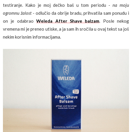
testiranje. Kako je moj dečko baš u tom periodu -
na moju
ogromnu žalost
- odlučio da obrije bradu, prihvatila sam ponudu i
on je odabrao
Weleda After Shave balzam
. Posle nekog
vremena mi je preneo utiske, a ja sam ih sročila u ovaj tekst sa još
nekim korisnim informacijama.